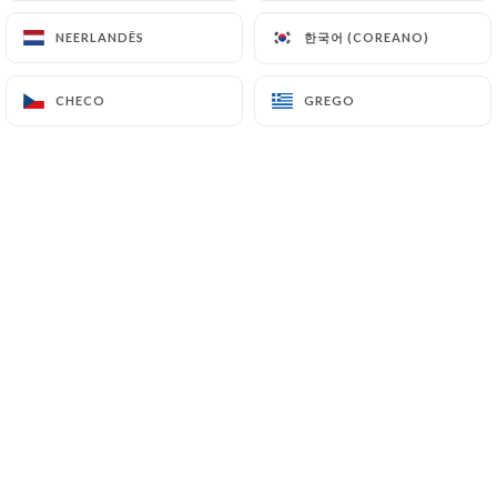
한국어 (COREANO)
한국어 (COREANO)
NEERLANDÊS
NEERLANDÊS
Marco C. classificado
M
CHECO
CHECO
GREGO
GREGO
5/5
29/06/2026
•
03:19
Marie M. classificado
M
5/5
09/06/2026
•
12:23
Laurence D. classificado
L
5/5
20/05/2026
•
05:52
Sarah D. classificado
S