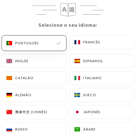
PT
MENU
Selecione o seu idioma:
Selecione o seu idioma:
FRANCÊS
FRANCÊS
PORTUGUÊS
PORTUGUÊS
/
PÁGINA INICIAL
AVALIAÇÕES
INGLÊS
INGLÊS
ESPANHOL
ESPANHOL
Avaliações
CATALÃO
CATALÃO
ITALIANO
ITALIANO
ALEMÃO
ALEMÃO
SUECO
SUECO
38 avaliações no Uniiti
简体中文 (CHINÊS)
简体中文 (CHINÊS)
JAPONÊS
JAPONÊS
4.2 / 5
RUSSO
RUSSO
ÁRABE
ÁRABE
Avaliações 100% reais e verificadas.