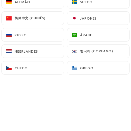
ALEMÃO
ALEMÃO
SUECO
SUECO
简体中文 (CHINÊS)
简体中文 (CHINÊS)
JAPONÊS
JAPONÊS
RUSSO
RUSSO
ÁRABE
ÁRABE
한국어 (COREANO)
한국어 (COREANO)
NEERLANDÊS
NEERLANDÊS
CHECO
CHECO
GREGO
GREGO