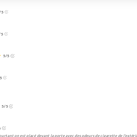
/5
/5
5/5
5
5/5
5
ourtant on est placé devant la porte avec des odeurs de cigarette de l'extér