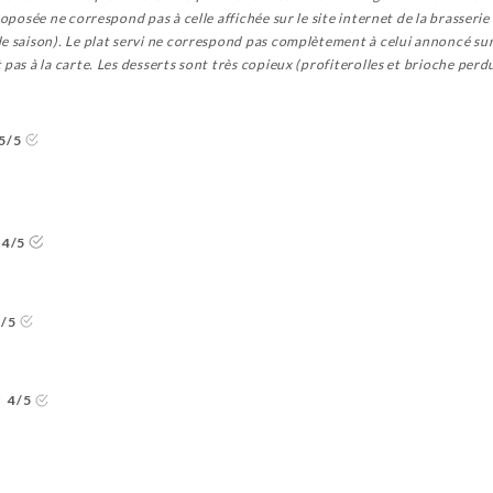
oposée ne correspond pas à celle affichée sur le site internet de la brasserie 
e saison). Le plat servi ne correspond pas complètement à celui annoncé sur l
pas à la carte. Les desserts sont très copieux (profiterolles et brioche perd
5/5
4/5
5/5
4/5