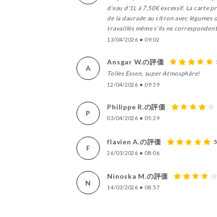
d'eau d'1L à 7,50€ excessif. La carte pr
de la daurade au citron avec légumes d
travaillés même s'ils ne correspondent 
13/04/2026
•
09:02
Ansgar W.の評価
A
Tolles Essen, super Atmosphäre!
12/04/2026
•
09:59
Philippe R.の評価
P
03/04/2026
•
05:29
flavien A.の評価
F
26/03/2026
•
08:06
Ninoska M.の評価
N
14/03/2026
•
08:57