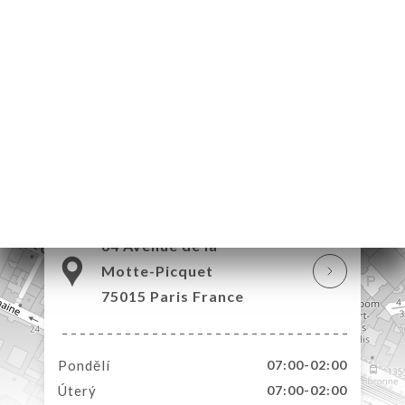
MŮ
VOVAT
ERIE
ENZE
ÍDKA
UPES
TAKT
64 Avenue de la
Motte-Picquet
75015 Paris France
Pondělí
07:00-02:00
Úterý
07:00-02:00