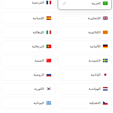
الفرنسية
الفرنسية
العربية
العربية
AR
القائمة
الإنجليزية
الإنجليزية
الإسبانية
الإسبانية
الكتالونية
الكتالونية
الإيطالية
الإيطالية
/
الصفحة الرئيسية
جهة الاتصال
الألمانية
الألمانية
البرتغالية
البرتغالية
جهة الاتصال
السويدية
السويدية
الصينية
الصينية
اليابانية
اليابانية
الروسية
الروسية
الهولندية
الهولندية
الكورية
الكورية
Primerose
التشيكية
التشيكية
اليونانية
اليونانية