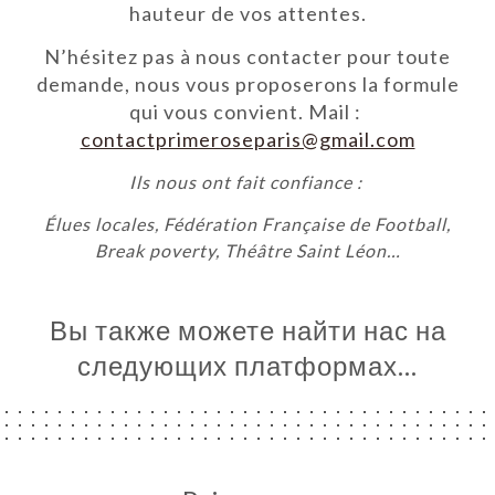
hauteur de vos attentes.
Я
N’hésitez pas à nous contacter pour toute
ЦА
demande, nous vous proposerons la formule
ИРОВАТЬ
qui vous convient. Mail :
ЕРЕЯ
contactprimeroseparis@gmail.com
ЫВЫ
Ils nous ont fait confiance :
НЮ
Élues locales, Fédération Française de Football,
UPES
Break poverty, Théâtre Saint Léon…
ЬСЯ С
Вы также можете найти нас на
следующих платформах…