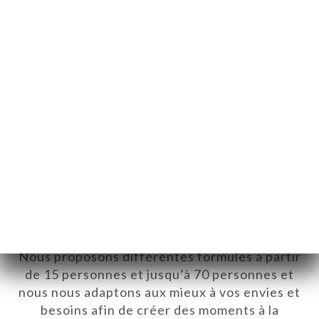
Groupes & Contact
Notre savoir-faire et la configuration de nos
espaces nous permettent de vous accueillir,
pour vos évènements importants sous la
forme de petits déjeuners, cocktails, repas
d’entreprise, ou festifs.
Nous proposons différentes formules à partir
de 15 personnes et jusqu’à 70 personnes et
nous nous adaptons aux mieux à vos envies et
besoins afin de créer des moments à la